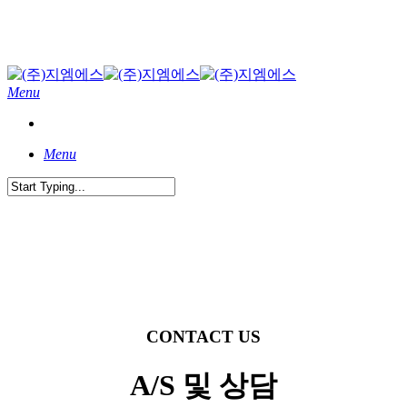
Skip
to
main
content
Menu
Menu
Close
Search
CONTACT US
A/S 및 상담