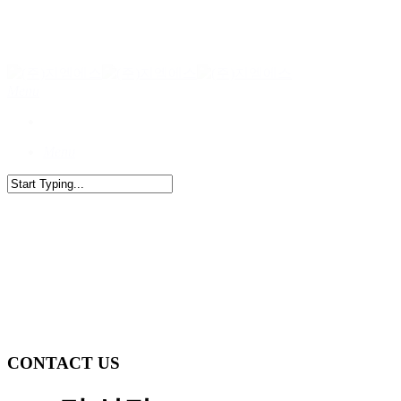
Skip
to
main
content
Menu
Menu
Close
Search
CONTACT US